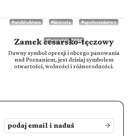
architektura
historia
społeczeństwo
Zamek cesarsko-tęczowy
17 września 2024
Dawny symbol opresji i obcego panowania
nad Poznaniem, jest dzisiaj symbolem
otwartości, wolności i różnorodności.