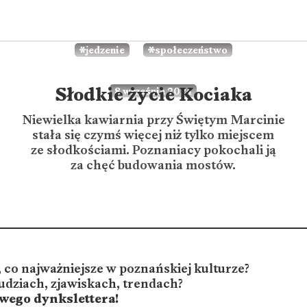
jedzenie
społeczeństwo
Słodkie życie Kociaka
8 września 2024
Niewielka kawiarnia przy Świętym Marcinie
stała się czymś więcej niż tylko miejscem
ze słodkościami. Poznaniacy pokochali ją
za chęć budowania mostów.
 co najważniejsze w poznańskiej kulturze?
udziach, zjawiskach, trendach?
owego dynkslettera!