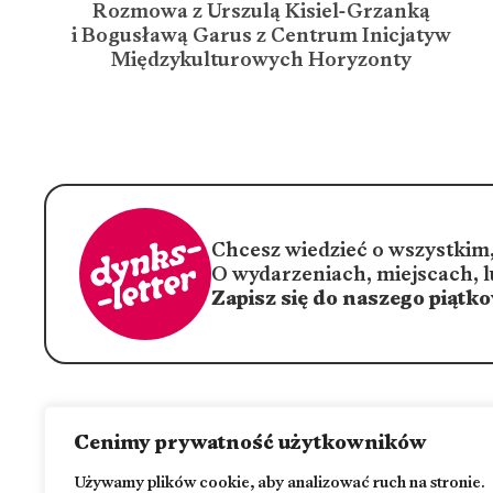
Rozmowa z Urszulą Kisiel-Grzanką
i Bogusławą Garus z Centrum Inicjatyw
Międzykulturowych Horyzonty
Chcesz wiedzieć o wszystkim,
O wydarzeniach, miejscach, l
Zapisz się do naszego piątk
Cenimy prywatność użytkowników
Jesteśmy częścią Estrady Poznańskiej, instytucji kultury
Miasta Poznania
Używamy plików cookie, aby analizować ruch na stronie.