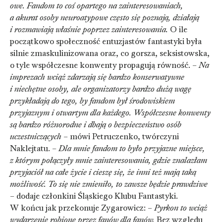
owe. Fandom to coś opartego na zainteresowaniach,
a akurat osoby neuroatypowe często się poznają, działają
i rozmawiają właśnie poprzez zainteresowania.
O ile
początkowo społeczność entuzjastów fantastyki była
silnie zmaskulinizowana oraz, co gorsza, seksistowska,
o tyle współczesne konwenty propagują równość. –
Na
imprezach wciąż zdarzają się bardzo konserwatywne
i niechętne osoby, ale organizatorzy bardzo dużą wagę
przykładają do tego, by fandom był środowiskiem
przyjaznym i otwartym dla każdego. Współczesne konwenty
są bardzo różnorodne i dbają o bezpieczeństwo osób
uczestniczących
– mówi Petruczenko, twórczyni
Naklejtatu. –
Dla mnie fandom to było przyjazne miejsce,
z którym połączyły mnie zainteresowania, gdzie znalazłam
przyjaciół na całe życie i cieszę się, że inni też mają taką
możliwość. To się nie zmieniło, to zawsze będzie prawdziwe
– dodaje członkini Śląskiego Klubu Fantastyki.
W końcu jak przekonuje Zygarowicz: –
Pyrkon to wciąż
wydarzenie robione przez fanów dla fanów.
Bez względu