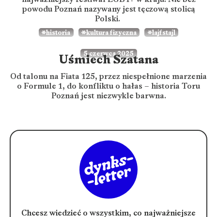
powodu Poznań nazywany jest tęczową stolicą
Polski.
historia
kultura fizyczna
lajfstajl
5 czerwca 2025
Uśmiech Szatana
Od talonu na Fiata 125, przez niespełnione marzenia
o Formule 1, do konfliktu o hałas – historia Toru
Poznań jest niezwykle barwna.
Chcesz wiedzieć o wszystkim, co najważniejsze