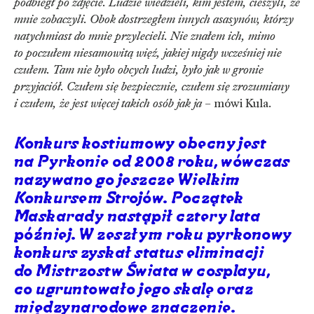
podbiegł po zdjęcie. Ludzie wiedzieli, kim jestem, cieszyli, że
mnie zobaczyli. Obok dostrzegłem innych asasynów, którzy
natychmiast do mnie przylecieli. Nie znałem ich, mimo
to poczułem niesamowitą więź, jakiej nigdy wcześniej nie
czułem. Tam nie było obcych ludzi, było jak w gronie
przyjaciół. Czułem się bezpiecznie, czułem się zrozumiany
i czułem, że jest więcej takich osób jak ja
– mówi Kula.
Konkurs kostiumowy obecny jest
na Pyrkonie od 2008 roku, wówczas
nazywano go jeszcze Wielkim
Konkursem Strojów. Początek
Maskarady nastąpił cztery lata
później. W zeszłym roku pyrkonowy
konkurs zyskał status eliminacji
do Mistrzostw Świata w cosplayu,
co ugruntowało jego skalę oraz
międzynarodowe znaczenie.