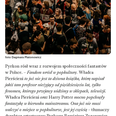
foto Dagmara Platonowicz
Pyrkon rósł wraz z rozwojem społeczności fantastów
w Polsce. –
Fandom wrósł w popkulturę.
Władca
Pierścieni
to już nie jest ta dziwna książka, którą napisał
jakiś tam profesor nieżyjący od pięćdziesięciu lat, tylko
fenomen, którego przejawy widzimy w sklepach, telewizji.
Władca Pierścieni
oraz
Harry Potter
mocno popchnęły
fantastykę w kierunku mainstreamu. Ona już nie musi
walczyć o miejsce w popkulturze, jest jej częścią
– tłumaczy
dyrektor artystyczny Pyrkonu Remigiusz Zygarowicz.