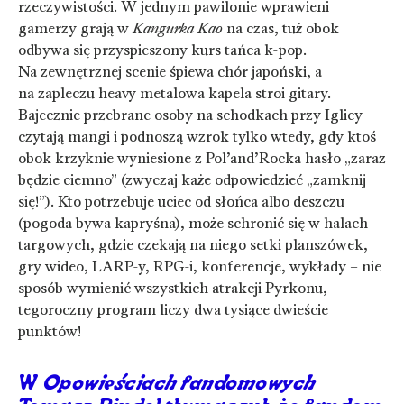
rzeczywistości. W jednym pawilonie wprawieni
gamerzy grają w
Kangurka Kao
na czas, tuż obok
odbywa się przyspieszony kurs tańca k-pop.
Na zewnętrznej scenie śpiewa chór japoński, a
na zapleczu heavy metalowa kapela stroi gitary.
Bajecznie przebrane osoby na schodkach przy Iglicy
czytają mangi i podnoszą wzrok tylko wtedy, gdy ktoś
obok krzyknie wyniesione z Pol’and’Rocka hasło „zaraz
będzie ciemno” (zwyczaj każe odpowiedzieć „zamknij
się!”). Kto potrzebuje uciec od słońca albo deszczu
(pogoda bywa kapryśna), może schronić się w halach
targowych, gdzie czekają na niego setki planszówek,
gry wideo, LARP-y, RPG-i, konferencje, wykłady – nie
sposób wymienić wszystkich atrakcji Pyrkonu,
tegoroczny program liczy dwa tysiące dwieście
punktów!
W
Opowieściach fandomowych