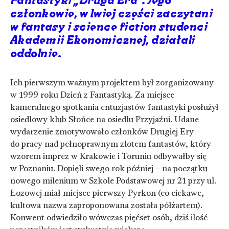
Fantastyki „Druga Era”. Jego
członkowie, w lwiej części zaczytani
w fantasy i science fiction studenci
Akademii Ekonomicznej, działali
oddolnie.
Ich pierwszym ważnym projektem był zorganizowany
w 1999 roku Dzień z Fantastyką. Za miejsce
kameralnego spotkania entuzjastów fantastyki posłużył
osiedlowy klub Słońce na osiedlu Przyjaźni. Udane
wydarzenie zmotywowało członków Drugiej Ery
do pracy nad pełnoprawnym zlotem fantastów, który
wzorem imprez w Krakowie i Toruniu odbywałby się
w Poznaniu. Dopięli swego rok później – na początku
nowego milenium w Szkole Podstawowej nr 21 przy ul.
Łozowej miał miejsce pierwszy Pyrkon (co ciekawe,
kultowa nazwa zaproponowana została półżartem).
Konwent odwiedziło wówczas pięćset osób, dziś ilość