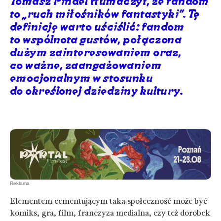
Tomasz Pindel tłumaczył, że fandom
to „ruch miłośników fantastyki”. Tę
definicję warto uściślić: fandom
to wspólnota gustów, połączona
dużym zainteresowaniem oraz,
co ważne, zaangażowaniem
emocjonalnym w stosunku
do określonej dziedziny kultury.
Elementem cementującym taką społeczność może być
komiks, gra, film, franczyza medialna, czy też dorobek