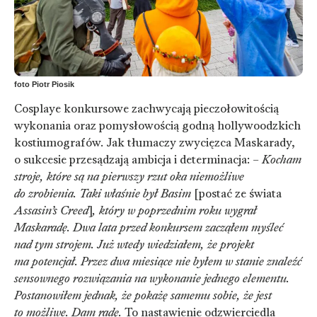
foto Piotr Piosik
Cosplaye konkursowe zachwycają pieczołowitością
wykonania oraz pomysłowością godną hollywoodzkich
kostiumografów. Jak tłumaczy zwycięzca Maskarady,
o sukcesie przesądzają ambicja i determinacja: –
Kocham
stroje, które są na pierwszy rzut oka niemożliwe
do zrobienia. Taki właśnie był Basim
[postać ze świata
Assasin’s Creed
]
, który w poprzednim roku wygrał
Maskaradę. Dwa lata przed konkursem zacząłem myśleć
nad tym strojem. Już wtedy wiedziałem, że projekt
ma potencjał. Przez dwa miesiące nie byłem w stanie znaleźć
sensownego rozwiązania na wykonanie jednego elementu.
Postanowiłem jednak, że pokażę samemu sobie, że jest
to możliwe. Dam radę.
To nastawienie odzwierciedla