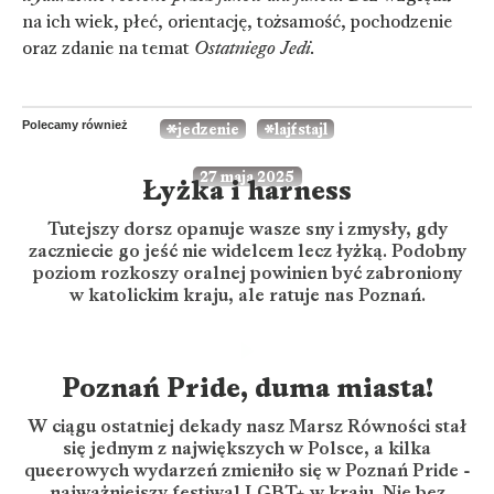
na ich wiek, płeć, orientację, tożsamość, pochodzenie
oraz zdanie na temat
Ostatniego Jedi.
Polecamy również
jedzenie
lajfstajl
27 maja 2025
Łyżka i harness
Tutejszy dorsz opanuje wasze sny i zmysły, gdy
zaczniecie go jeść nie widelcem lecz łyżką. Podobny
poziom rozkoszy oralnej powinien być zabroniony
w katolickim kraju, ale ratuje nas Poznań.
Poznań Pride, duma miasta!
W ciągu ostatniej dekady nasz Marsz Równości stał
się jednym z największych w Polsce, a kilka
queerowych wydarzeń zmieniło się w Poznań Pride -
najważniejszy festiwal LGBT+ w kraju. Nie bez