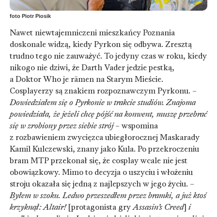
foto Piotr Piosik
Nawet niewtajemniczeni mieszkańcy Poznania
doskonale widzą, kiedy Pyrkon się odbywa. Zresztą
trudno tego nie zauważyć. To jedyny czas w roku, kiedy
nikogo nie dziwi, że Darth Vader jedzie pestką,
a Doktor Who je rāmen na Starym Mieście.
Cosplayerzy są znakiem rozpoznawczym Pyrkonu. –
Dowiedziałem się o Pyrkonie w trakcie studiów. Znajoma
powiedziała, że jeżeli chcę pójść na konwent, muszę przebrać
się w zrobiony przez siebie strój
– wspomina
z rozbawieniem zwycięzca ubiegłorocznej Maskarady
Kamil Kulczewski, znany jako Kula. Po przekroczeniu
bram MTP przekonał się, że cosplay wcale nie jest
obowiązkowy. Mimo to decyzja o uszyciu i włożeniu
stroju okazała się jedną z najlepszych w jego życiu. –
Byłem w szoku. Ledwo przeszedłem przez bramki, a już ktoś
krzyknął: Altair!
[protagonista gry
Assasin’s Creed
]
i