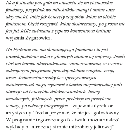
Idea festiwalu polegała na otwarciu się na różnorodne
fandomy, przykładowo miłośników mangi i anime oraz
aktywności, takie jak koncerty zespołów, które są bliskie
fantastom. Część rozrywki, którą dostarczamy, po prostu nie
jest już ściśle związana z typowo konwentową kulturą
–
wyjaśnia Zygarowicz.
Na Pyrkonie nie ma dominującego fandomu i to jest
prawdopodobnie jeden z głównych atutów tej imprezy. Jeżeli
ktoś ma bardzo ukierunkowane zainteresowania, w szeroko
zakrojonym programie prawdopodobnie znajdzie swoją
niszę. Jednocześnie osoby bez sprecyzowanych
zainteresowań mogą wybierać z bardzo niejednorodnej puli
atrakcji: od koncertów dalekowschodnich, heavy
metalowych, folkowych, przez prelekcje na przeróżne
tematy, po zabawy integracyjne
– zapewnia dyrektor
artystyczny. Trzeba przyznać, że nie jest gołosłowny.
W programie tegorocznego festiwalu można znaleźć
wykłady o „mrocznej stronie mikrobioty jelitowej”