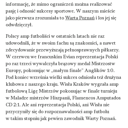
informację, że mimo ograniczeń można realizować
pasję i odnosić sukcesy sportowe. W naszym mieście
jako pierwsza zrozumiała to
Warta Poznań
i los jej się
odwdzięczył.
Polscy amp futboliści w ostatnich latach nie raz
udowodnili, że w swoim fachu są znakomici, a nawet
zdecydowanie przewyższają pełnosprawnych piłkarzy.
W czerwcu we francuskim Evian reprezentacja Polski
po raz trzeci wywalczyła brązowy medal Mistrzostw
Europy, pokonując w „małym finale” Anglików 1:0.
Pod koniec września wielki sukces odniosła też drużyna
klubowa z naszego kraju. Wisła Kraków wygrała amp
futbolową Ligę Mistrzów pokonując w finale turnieju
w Maladze mistrzów Hiszpanii, Flamencos Amputados
CD 2:1. Ale ani reprezentacja Polski, ani Wisła nie
przyczyniły się do rozpoznawalności amp futbolu
w takim stopniu jak pewien zawodnik Warty Poznań.