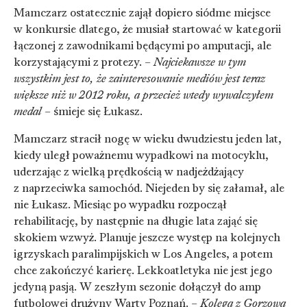
Mamczarz ostatecznie zajął dopiero siódme miejsce
w konkursie dlatego, że musiał startować w kategorii
łączonej z zawodnikami będącymi po amputacji, ale
korzystającymi z protezy. –
Najciekawsze w tym
wszystkim jest to, że zainteresowanie mediów jest teraz
większe niż w 2012 roku, a przecież wtedy wywalczyłem
medal
– śmieje się Łukasz.
Mamczarz stracił nogę w wieku dwudziestu jeden lat,
kiedy uległ poważnemu wypadkowi na motocyklu,
uderzając z wielką prędkością w nadjeżdżający
z naprzeciwka samochód. Niejeden by się załamał, ale
nie Łukasz. Miesiąc po wypadku rozpoczął
rehabilitację, by następnie na długie lata zająć się
skokiem wzwyż. Planuje jeszcze występ na kolejnych
igrzyskach paralimpijskich w Los Angeles, a potem
chce zakończyć karierę. Lekkoatletyka nie jest jego
jedyną pasją. W zeszłym sezonie dołączył do amp
futbolowej drużyny Warty Poznań. –
Kolega z Gorzowa