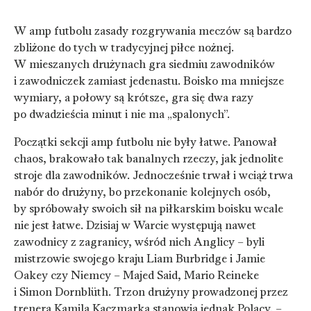
W amp futbolu zasady rozgrywania meczów są bardzo
zbliżone do tych w tradycyjnej piłce nożnej.
W mieszanych drużynach gra siedmiu zawodników
i zawodniczek zamiast jedenastu. Boisko ma mniejsze
wymiary, a połowy są krótsze, gra się dwa razy
po dwadzieścia minut i nie ma „spalonych”.
Początki sekcji amp futbolu nie były łatwe. Panował
chaos, brakowało tak banalnych rzeczy, jak jednolite
stroje dla zawodników. Jednocześnie trwał i wciąż trwa
nabór do drużyny, bo przekonanie kolejnych osób,
by spróbowały swoich sił na piłkarskim boisku wcale
nie jest łatwe. Dzisiaj w Warcie występują nawet
zawodnicy z zagranicy, wśród nich Anglicy – byli
mistrzowie swojego kraju Liam Burbridge i Jamie
Oakey czy Niemcy – Majed Said, Mario Reineke
i Simon Dornblüth. Trzon drużyny prowadzonej przez
trenera Kamila Kaczmarka stanowią jednak Polacy. –