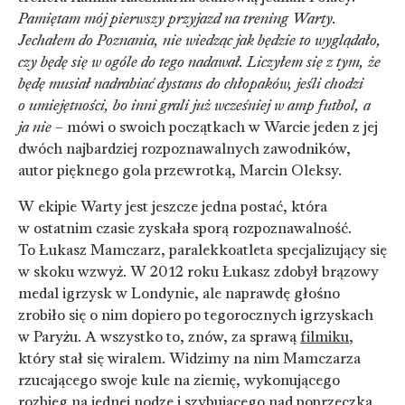
Pamiętam mój pierwszy przyjazd na trening Warty.
Jechałem do Poznania, nie wiedząc jak będzie to wyglądało,
czy będę się w ogóle do tego nadawał. Liczyłem się z tym, że
będę musiał nadrabiać dystans do chłopaków, jeśli chodzi
o umiejętności, bo inni grali już wcześniej w amp futbol, a
ja nie
– mówi o swoich początkach w Warcie jeden z jej
dwóch najbardziej rozpoznawalnych zawodników,
autor pięknego gola przewrotką, Marcin Oleksy.
W ekipie Warty jest jeszcze jedna postać, która
w ostatnim czasie zyskała sporą rozpoznawalność.
To Łukasz Mamczarz, paralekkoatleta specjalizujący się
w skoku wzwyż. W 2012 roku Łukasz zdobył brązowy
medal igrzysk w Londynie, ale naprawdę głośno
zrobiło się o nim dopiero po tegorocznych igrzyskach
w Paryżu. A wszystko to, znów, za sprawą
filmiku
,
który stał się wiralem. Widzimy na nim Mamczarza
rzucającego swoje kule na ziemię, wykonującego
rozbieg na jednej nodze i szybującego nad poprzeczką