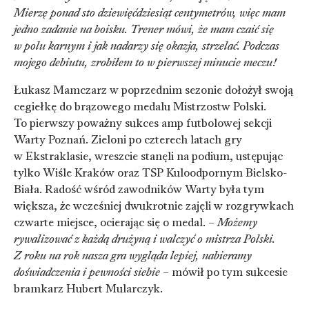
Mierzę ponad sto dziewięćdziesiąt centymetrów, więc mam
jedno zadanie na boisku. Trener mówi, że mam czaić się
w polu karnym i jak nadarzy się okazja, strzelać. Podczas
mojego debiutu, zrobiłem to w pierwszej minucie meczu!
Łukasz Mamczarz w poprzednim sezonie dołożył swoją
cegiełkę do brązowego medalu Mistrzostw Polski.
To pierwszy poważny sukces amp futbolowej sekcji
Warty Poznań. Zieloni po czterech latach gry
w Ekstraklasie, wreszcie stanęli na podium, ustępując
tylko Wiśle Kraków oraz TSP Kuloodpornym Bielsko-
Biała. Radość wśród zawodników Warty była tym
większa, że wcześniej dwukrotnie zajęli w rozgrywkach
czwarte miejsce, ocierając się o medal. –
Możemy
rywalizować z każdą drużyną i walczyć o mistrza Polski.
Z roku na rok nasza gra wygląda lepiej, nabieramy
doświadczenia i pewności siebie
– mówił po tym sukcesie
bramkarz Hubert Mularczyk.