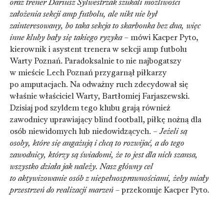
oraz trener Dariusz Sylwestrzak szukali możliwości
założenia sekcji amp futbolu, ale nikt nie był
zainteresowany, bo taka sekcja to skarbonka bez dna, więc
inne kluby bały się takiego ryzyka
– mówi Kacper Pyto,
kierownik i asystent trenera w sekcji amp futbolu
Warty Poznań. Paradoksalnie to nie najbogatszy
w mieście Lech Poznań przygarnął piłkarzy
po amputacjach. Na odważny ruch zdecydował się
właśnie właściciel Warty, Bartłomiej Farjaszewski.
Dzisiaj pod szyldem tego klubu grają również
zawodnicy uprawiający blind football, piłkę nożną dla
osób niewidomych lub niedowidzących. –
Jeżeli są
osoby, które się angażują i chcą to rozwijać, a do tego
zawodnicy, którzy są świadomi, że to jest dla nich szansa,
wszystko działa jak należy. Nasz główny cel
to aktywizowanie osób z niepełnosprawnościami, żeby miały
przestrzeń do realizacji marzeń
– przekonuje Kacper Pyto.