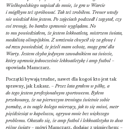
Wielkopolskiego napisał do mnie, że gra w Warcie
i mógłbym też spróbować. Tak też zrobiłem. Trener wtedy
nie wiedział kim jestem. Po zajęciach podszedł i zapytał, czy
coś trenuję, bo bardzo sprawnie wyglądam. No
to mu powiedziałem, że jestem lekkoatletą, mistrzem świata,
medalistą olimpijskim. Z wrażenia chwycił się za głowę i
od razu powiedział, że jeżeli mam ochotę, mogę grać dla
Warty. Jestem chyba jedynym zawodnikiem na świecie,
który uprawia jednocześnie lekkoatletykę i amp futbol
–
opowiada Mamczarz.
Początki bywają trudne, nawet dla kogoś kto jest tak
sprawny, jak Łukasz. –
Przez lata grałem w piłkę, a
do tego jestem profesjonalnym sportowcem. Byłem
przekonany, że na pierwszym treningu świetnie sobie
poradzę, a tu nagle kolega mierzący, jak to się mówi, metr
pięćdziesiąt w kapeluszu, ogrywa mnie bez większego
problemu. Okazało się, że amp futbol i lekkoatletyka to dwa
różne światy
– mówi Mamczarz, dodając z uśmiechem: –