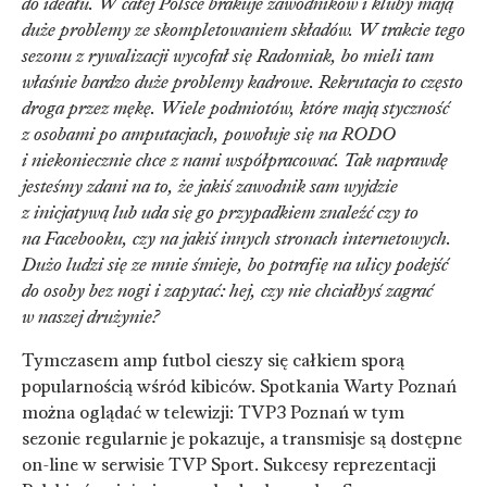
do ideału. W całej Polsce brakuje zawodników i kluby mają
duże problemy ze skompletowaniem składów. W trakcie tego
sezonu z rywalizacji wycofał się Radomiak, bo mieli tam
właśnie bardzo duże problemy kadrowe. Rekrutacja to często
droga przez mękę. Wiele podmiotów, które mają styczność
z osobami po amputacjach, powołuje się na RODO
i niekoniecznie chce z nami współpracować. Tak naprawdę
jesteśmy zdani na to, że jakiś zawodnik sam wyjdzie
z inicjatywą lub uda się go przypadkiem znaleźć czy to
na Facebooku, czy na jakiś innych stronach internetowych.
Dużo ludzi się ze mnie śmieje, bo potrafię na ulicy podejść
do osoby bez nogi i zapytać: hej, czy nie chciałbyś zagrać
w naszej drużynie?
Tymczasem amp futbol cieszy się całkiem sporą
popularnością wśród kibiców. Spotkania Warty Poznań
można oglądać w telewizji: TVP3 Poznań w tym
sezonie regularnie je pokazuje, a transmisje są dostępne
on-line w serwisie TVP Sport. Sukcesy reprezentacji