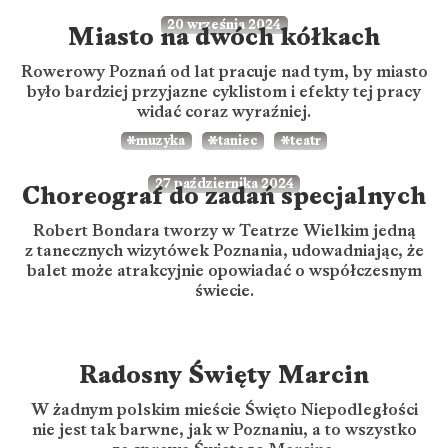
20 września 2024
Miasto na dwóch kółkach
Rowerowy Poznań od lat pracuje nad tym, by miasto
było bardziej przyjazne cyklistom i efekty tej pracy
widać coraz wyraźniej.
muzyka
taniec
teatr
27 października 2024
Choreograf do zadań specjalnych
Robert Bondara tworzy w Teatrze Wielkim jedną
z tanecznych wizytówek Poznania, udowadniając, że
balet może atrakcyjnie opowiadać o współczesnym
świecie.
Radosny Święty Marcin
W żadnym polskim mieście Święto Niepodległości
nie jest tak barwne, jak w Poznaniu, a to wszystko