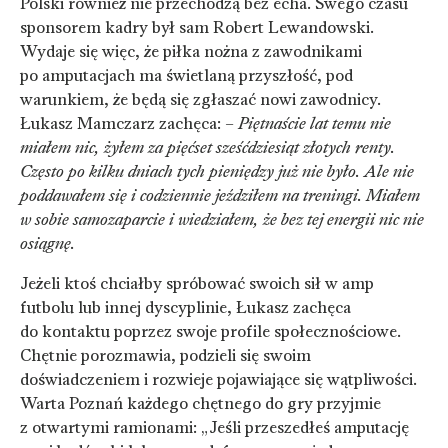
Polski również nie przechodzą bez echa. Swego czasu
sponsorem kadry był sam Robert Lewandowski.
Wydaje się więc, że piłka nożna z zawodnikami
po amputacjach ma świetlaną przyszłość, pod
warunkiem, że będą się zgłaszać nowi zawodnicy.
Łukasz Mamczarz zachęca: –
Piętnaście lat temu nie
miałem nic, żyłem za pięćset sześćdziesiąt złotych renty.
Często po kilku dniach tych pieniędzy już nie było. Ale nie
poddawałem się i codziennie jeździłem na treningi. Miałem
w sobie samozaparcie i wiedziałem, że bez tej energii nic nie
osiągnę.
Jeżeli ktoś chciałby spróbować swoich sił w amp
futbolu lub innej dyscyplinie, Łukasz zachęca
do kontaktu poprzez swoje profile społecznościowe.
Chętnie porozmawia, podzieli się swoim
doświadczeniem i rozwieje pojawiające się wątpliwości.
Warta Poznań każdego chętnego do gry przyjmie
z otwartymi ramionami: „Jeśli przeszedłeś amputację