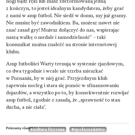
nogi bądź ręki lub masz zdeformowaną jedną
z kończyn, to jesteś idealnym kandydatem, żeby grać
z nami w amp futbol. Nie siedź w domu, my już gramy.
Nie musisz być zawodnikiem. Ba, możesz nawet nie
znać zasad gry! Możesz dołączyć do nas, wspierając
naszą walkę o medale i samodzielność” – taki
komunikat można znaleźć na stronie internetowej
klubu.
Amp futboliści Warty trenują w systemie zjazdowym,
co dwa tygodnie i wcale nie trzeba mieszkać
w Poznaniu, by w niej grać. Przyjezdnym klub
zapewnia nocleg i stara się pomóc w sfinansowaniu
dojazdów, a wszystko po to, by konsekwentnie rozwijać
amp futbol, zgodnie z zasadą, że „sprawność to stan
ducha, a nie ciała”.
Polecamy również
kultura fizyczna
społeczeństwo