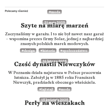
Polecamy również
moda
21 maja 2025
Szyte na miarę marzeń
Zaczynaliśmy w garażu. I to nie był nawet nasz garaż
– wspomina prezes firmy Solar, jednej z najbardziej
znanych polskich marek modowych.
design
historia
społeczeństwo
16 lutego 2025
Cześć dynastii Niewczyków
W Poznaniu działa najstarsza w Polsce pracownia
lutnicza. Założył ją w 1885 roku Franciszek
Niewczyk, pradziadek obecnego właściciela.
lajfstajl
moda
15 kwietnia 2025
Perły na wieszakach