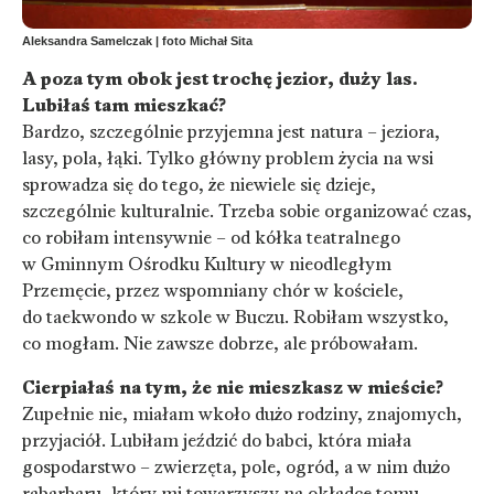
Aleksandra Samelczak | foto Michał Sita
A poza tym obok jest trochę jezior, duży las.
Lubiłaś tam mieszkać?
Bardzo, szczególnie przyjemna jest natura – jeziora,
lasy, pola, łąki. Tylko główny problem życia na wsi
sprowadza się do tego, że niewiele się dzieje,
szczególnie kulturalnie. Trzeba sobie organizować czas,
co robiłam intensywnie – od kółka teatralnego
w Gminnym Ośrodku Kultury w nieodległym
Przemęcie, przez wspomniany chór w kościele,
do taekwondo w szkole w Buczu. Robiłam wszystko,
co mogłam. Nie zawsze dobrze, ale próbowałam.
Cierpiałaś na tym, że nie mieszkasz w mieście?
Zupełnie nie, miałam wkoło dużo rodziny, znajomych,
przyjaciół. Lubiłam jeździć do babci, która miała
gospodarstwo – zwierzęta, pole, ogród, a w nim dużo
rabarbaru, który mi towarzyszy na okładce tomu