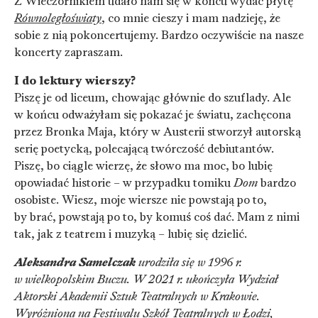
Z Wieczornikiem udało nam się w końcu wydać płytę
Równoległoświaty
, co mnie cieszy i mam nadzieję, że
sobie z nią pokoncertujemy. Bardzo oczywiście na nasze
koncerty zapraszam.
I do lektury wierszy?
Piszę je od liceum, chowając głównie do szuflady. Ale
w końcu odważyłam się pokazać je światu, zachęcona
przez Bronka Maja, który w Austerii stworzył autorską
serię poetycką, polecającą twórczość debiutantów.
Piszę, bo ciągle wierzę, że słowo ma moc, bo lubię
opowiadać historie – w przypadku tomiku
Dom
bardzo
osobiste. Wiesz, moje wiersze nie powstają po to,
by brać, powstają po to, by komuś coś dać. Mam z nimi
tak, jak z teatrem i muzyką – lubię się dzielić.
Aleksandra Samelczak
urodziła się w 1996 r.
w wielkopolskim Buczu. W 2021 r. ukończyła Wydział
Aktorski Akademii Sztuk Teatralnych w Krakowie.
Wyróżniona na Festiwalu Szkół Teatralnych w Łodzi,