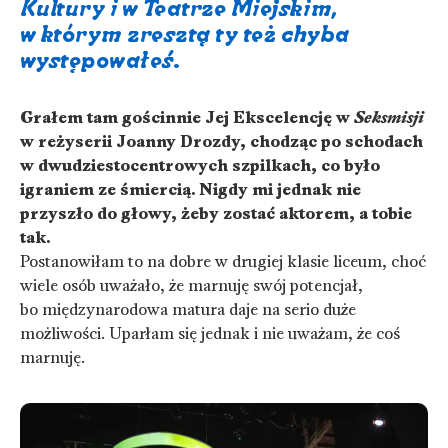
Kultury i w Teatrze Miejskim,
w którym zresztą ty też chyba
występowałeś.
Grałem tam gościnnie Jej Ekscelencję w
Seksmisji
w reżyserii Joanny Drozdy, chodząc po schodach
w dwudziestocentrowych szpilkach, co było
igraniem ze śmiercią. Nigdy mi jednak nie
przyszło do głowy, żeby zostać aktorem, a tobie
tak.
Postanowiłam to na dobre w drugiej klasie liceum, choć
wiele osób uważało, że marnuję swój potencjał,
bo międzynarodowa matura daje na serio duże
możliwości. Uparłam się jednak i nie uważam, że coś
marnuję.