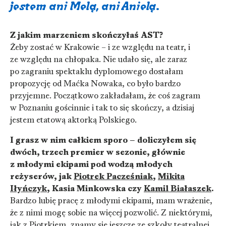
jestem ani Melą, ani Anielą.
Z jakim marzeniem skończyłaś AST?
Żeby zostać w Krakowie – i ze względu na teatr, i
ze względu na chłopaka. Nie udało się, ale zaraz
po zagraniu spektaklu dyplomowego dostałam
propozycję od Maćka Nowaka, co było bardzo
przyjemne. Początkowo zakładałam, że coś zagram
w Poznaniu gościnnie i tak to się skończy, a dzisiaj
jestem etatową aktorką Polskiego.
I grasz w nim całkiem sporo – doliczyłem się
dwóch, trzech premier w sezonie, głównie
z młodymi ekipami pod wodzą młodych
reżyserów, jak
Piotrek Pacześniak
,
Mikita
Iłyńczyk
, Kasia Minkowska czy
Kamil Białaszek
.
Bardzo lubię pracę z młodymi ekipami, mam wrażenie,
że z nimi mogę sobie na więcej pozwolić. Z niektórymi,
jak z Piotrkiem, znamy się jeszcze ze szkoły teatralnej.