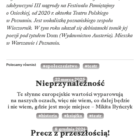
zdobywczyni III nagrody na Festiwalu Pamiętajmy
o Osieckiej, od 2020 r. aktorka Teatru Polskiego
w Poznaniu. Jest wokalistką poznańskiego zespołu
Wieczornik. W tym roku ukazał się debiutancki tomik jej
poezji pod tytułem
Dom
(Wydawnictwo Austeria). Mieszka
w Warszawie i Poznaniu.
Polecamy również
społeczeństwo
teatr
22 marca 2025
Nieprzynależność
Te słynne europejskie wartości wyparowują
na naszych oczach, więc nie wiem, co dalej będzie
i nie wiem, gdzie jest moje miejsce – Mikita Iłyńczyk
historia
książka
teatr
8 grudnia 2024
Precz z przeszłością!