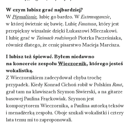
W czym lubisz grać najbardziej?
W
Pigmalionie
,
lubię go bardzo. W
Extravaganzie
,
w której świetnie się bawię. Lubię
Faustusa
, który jest
przepiękny wizualnie dzięki Łukaszowi Mleczakowi.
I lubię grać w
Taśmach rodzinnych
Piotrka Pacześniaka,
również dlatego, że cenię pisarstwo Macieja Marcisza.
I
lubisz też śpiewać. Byłem niedawno
na koncercie zespołu
Wieczornik
, którego jesteś
wokalistką.
Z Wieczornikiem zadecydował chyba trochę
przypadek. Kiedy Konrad Cichoń robił w Polskim
Raut
,
grał tam na klawiszach Szymon Siwierski, a na gitarze
basowej Paulina Frąckowiak. Szymon jest
kompozytorem Wieczornika, a Paulina autorką teksów
i menadżerką zespołu. Oboje szukali wokalistki i cztery
lata temu mi to zaproponowali.