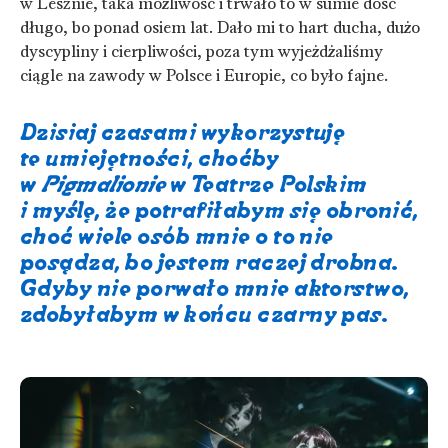
w Lesznie, taka możliwość i trwało to w sumie dość
długo, bo ponad osiem lat. Dało mi to hart ducha, dużo
dyscypliny i cierpliwości, poza tym wyjeżdżaliśmy
ciągle na zawody w Polsce i Europie, co było fajne.
Dzisiaj czasami wykorzystuję
te umiejętności, choćby
w
Pigmalionie
w Teatrze Polskim
i myślę, że potrafiłabym się obronić,
choć wiele osób mnie o to nie
posądza, bo jestem raczej drobna.
Gdyby nie porwało mnie aktorstwo,
zdobyłabym w końcu czarny pas.