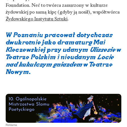
Foundation. Neć to twórca zanurzony w kulturze
żydowskiej po samą kipę (gdyby ją nosił), współtwórca
Żydowskiego Instytutu Sztuki
.
W Poznaniu pracował dotychczas
dwukrotnie jako dramaturg Mai
Kleczewskiej przy udanym
Ulissesie
w
Teatrze Polskim i nieudanym
Locie
nad kukułczym gniazdem
w Teatrze
Nowym.