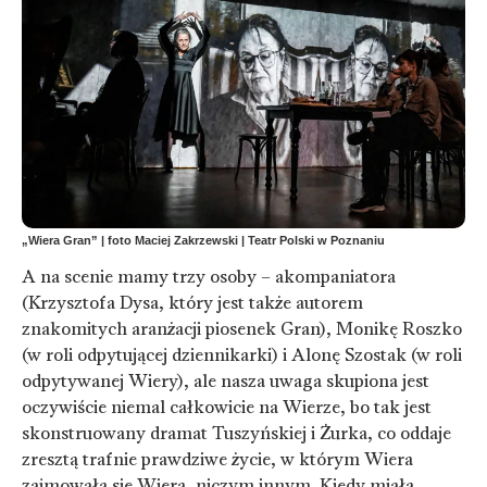
„Wiera Gran” | foto Maciej Zakrzewski | Teatr Polski w Poznaniu
A na scenie mamy trzy osoby – akompaniatora
(Krzysztofa Dysa, który jest także autorem
znakomitych aranżacji piosenek Gran), Monikę Roszko
(w roli odpytującej dziennikarki) i Alonę Szostak (w roli
odpytywanej Wiery), ale nasza uwaga skupiona jest
oczywiście niemal całkowicie na Wierze, bo tak jest
skonstruowany dramat Tuszyńskiej i Żurka, co oddaje
zresztą trafnie prawdziwe życie, w którym Wiera
zajmowała się Wierą, niczym innym. Kiedy miała