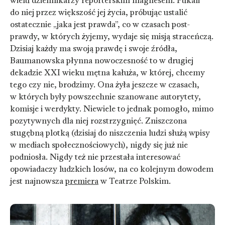
wielu dziennikarzy reporterskim magnesem. Pukali
do niej przez większość jej życia, próbując ustalić
ostatecznie „jaka jest prawda”, co w czasach post-
prawdy, w których żyjemy, wydaje się misją straceńczą.
Dzisiaj każdy ma swoją prawdę i swoje źródła,
Baumanowska płynna nowoczesność to w drugiej
dekadzie XXI wieku mętna kałuża, w której, chcemy
tego czy nie, brodzimy. Ona żyła jeszcze w czasach,
w których były powszechnie szanowane autorytety,
komisje i werdykty. Niewiele to jednak pomogło, mimo
pozytywnych dla niej rozstrzygnięć. Zniszczona
stugębną plotką (dzisiaj do niszczenia ludzi służą wpisy
w mediach społecznościowych), nigdy się już nie
podniosła. Nigdy też nie przestała interesować
opowiadaczy ludzkich losów, na co kolejnym dowodem
jest najnowsza
premiera
w Teatrze Polskim.