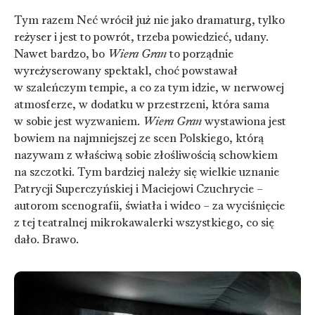
Tym razem Neć wrócił już nie jako dramaturg, tylko
reżyser i jest to powrót, trzeba powiedzieć, udany.
Nawet bardzo, bo
Wiera Gran
to porządnie
wyreżyserowany spektakl, choć powstawał
w szaleńczym tempie, a co za tym idzie, w nerwowej
atmosferze, w dodatku w przestrzeni, która sama
w sobie jest wyzwaniem.
Wiera Gran
wystawiona jest
bowiem na najmniejszej ze scen Polskiego, którą
nazywam z właściwą sobie złośliwością schowkiem
na szczotki. Tym bardziej należy się wielkie uznanie
Patrycji Superczyńskiej i Maciejowi Czuchrycie –
autorom scenografii, światła i wideo – za wyciśnięcie
z tej teatralnej mikrokawalerki wszystkiego, co się
dało. Brawo.