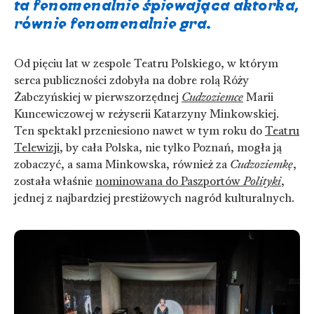
ta fenomenalnie śpiewająca aktorka,
równie fenomenalnie gra.
Od pięciu lat w zespole Teatru Polskiego, w którym
serca publiczności zdobyła na dobre rolą Róży
Żabczyńskiej w pierwszorzędnej
Cudzoziemce
Marii
Kuncewiczowej w reżyserii Katarzyny Minkowskiej.
Ten spektakl przeniesiono nawet w tym roku do
Teatru
Telewizji
, by cała Polska, nie tylko Poznań, mogła ją
zobaczyć, a sama Minkowska, również za
Cudzoziemkę
,
została właśnie
nominowana do Paszportów
Polityki
,
jednej z najbardziej prestiżowych nagród kulturalnych.