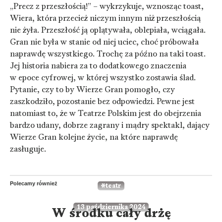
„Precz z przeszłością!” – wykrzykuje, wznosząc toast,
Wiera, która przecież niczym innym niż przeszłością
nie żyła. Przeszłość ją oplątywała, oblepiała, wciągała.
Gran nie była w stanie od niej uciec, choć próbowała
naprawdę wszystkiego. Trochę za późno na taki toast.
Jej historia nabiera za to dodatkowego znaczenia
w epoce cyfrowej, w której wszystko zostawia ślad.
Pytanie, czy to by Wierze Gran pomogło, czy
zaszkodziło, pozostanie bez odpowiedzi. Pewne jest
natomiast to, że w Teatrze Polskim jest do obejrzenia
bardzo udany, dobrze zagrany i mądry spektakl, dający
Wierze Gran kolejne życie, na które naprawdę
zasługuje.
Polecamy również
teatr
13 października 2024
W środku cały drżę