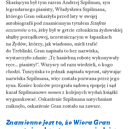
Skarżącym był tym razem Andrzej Szpilman, syn
legendarnego pianisty, Władysława Szpilmana,
którego Gran oskarżyła przed laty w swojej
autobiografii pod znamiennym tytułem
Sztafeta
oszczerców
o to, żeby był w getcie członkiem żydowskiej
służby porządkowej, uczestniczącym w łapankach
na Żydów, którzy, jak wiadomo, mieli trafić
do Treblinki. Gran napisała to bez nazwiska,
wystarczyło zdanie: „Tę haniebną robotę wykonywały
ręce… pianisty!”. Wszyscy od razu wiedzieli, o kogo
chodzi. Tuszyńska to jednak napisała wprost, używając
nazwiska Szpilmana, więc została pozwana przez jego
syna. Koniec końców przegrała sądową epopeję i sąd
kazał Szpilmanowe
nomen
z kolejnych wydań książki
wygumkować. Oskarżenie Szpilmana natychmiast
zniknęło, oskarżenie Gran zostało na zawsze.
Znamienne jest to, że Wiera Gran