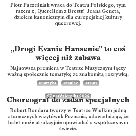
Piotr Pacześniak wraca do Teatru Polskiego, tym
razem z „Querellem z Brestu” Jeana Geneta,
dziełem kanonicznym dla europejskiej kultury
queerowej.
„Drogi Evanie Hansenie” to coś
więcej niż zabawa
Najnowsza premiera w Teatrze Muzycznym łączy
ważną społecznie tematykę ze znakomitą rozrywką.
muzyka
taniec
teatr
27 października 2024
Choreograf do zadań specjalnych
Robert Bondara tworzy w Teatrze Wielkim jedną
z tanecznych wizytówek Poznania, udowadniając, że
balet może atrakcyjnie opowiadać o współczesnym
świecie.