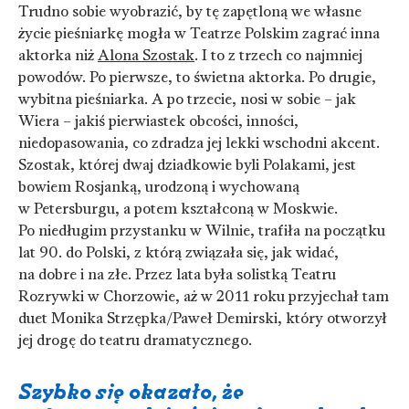
Trudno sobie wyobrazić, by tę zapętloną we własne
życie pieśniarkę mogła w Teatrze Polskim zagrać inna
aktorka niż
Alona Szostak
. I to z trzech co najmniej
powodów. Po pierwsze, to świetna aktorka. Po drugie,
wybitna pieśniarka. A po trzecie, nosi w sobie – jak
Wiera – jakiś pierwiastek obcości, inności,
niedopasowania, co zdradza jej lekki wschodni akcent.
Szostak, której dwaj dziadkowie byli Polakami, jest
bowiem Rosjanką, urodzoną i wychowaną
w Petersburgu, a potem kształconą w Moskwie.
Po niedługim przystanku w Wilnie, trafiła na początku
lat 90. do Polski, z którą związała się, jak widać,
na dobre i na złe. Przez lata była solistką Teatru
Rozrywki w Chorzowie, aż w 2011 roku przyjechał tam
duet Monika Strzępka/Paweł Demirski, który otworzył
jej drogę do teatru dramatycznego.
Szybko się okazało, że