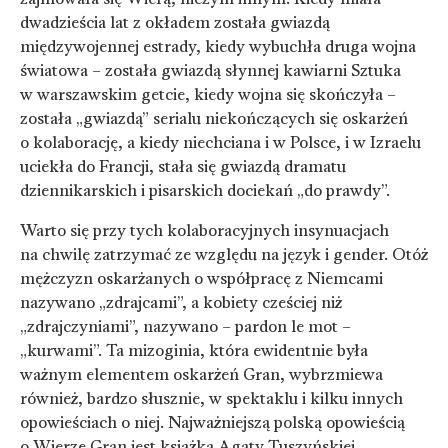
dwadzieścia lat z okładem została gwiazdą
międzywojennej estrady, kiedy wybuchła druga wojna
światowa – została gwiazdą słynnej kawiarni Sztuka
w warszawskim getcie, kiedy wojna się skończyła –
została „gwiazdą” serialu niekończących się oskarżeń
o kolaborację, a kiedy niechciana i w Polsce, i w Izraelu
uciekła do Francji, stała się gwiazdą dramatu
dziennikarskich i pisarskich dociekań „do prawdy”.
Warto się przy tych kolaboracyjnych insynuacjach
na chwilę zatrzymać ze względu na język i gender. Otóż
mężczyzn oskarżanych o współpracę z Niemcami
nazywano „zdrajcami”, a kobiety cześciej niż
„zdrajczyniami”, nazywano – pardon le mot –
„kurwami”. Ta mizoginia, która ewidentnie była
ważnym elementem oskarżeń Gran, wybrzmiewa
również, bardzo słusznie, w spektaklu i kilku innych
opowieściach o niej. Najważniejszą polską opowieścią
o Wierze Gran jest książka Agaty Tuszyńskiej