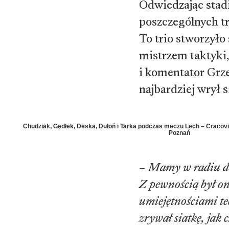
Odwiedzając stad
poszczególnych t
To trio stworzyło
mistrzem taktyki,
i komentator Grz
najbardziej wrył 
Chudziak, Gędłek, Deska, Dułoń i Tarka podczas meczu Lech – Cracovia
Poznań
–
Mamy w radiu dw
Z pewnością był on
umiejętnościami te
zrywał siatkę, jak 