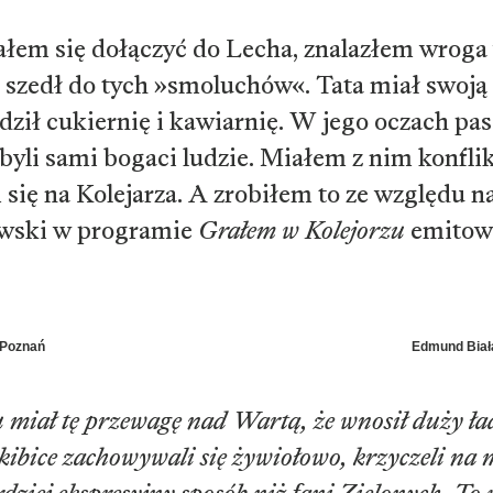
łem się dołączyć do Lecha, znalazłem wroga 
 szedł do tych »smoluchów«. Tata miał swoją
dził cukiernię i kawiarnię. W jego oczach pa
byli sami bogaci ludzie. Miałem z nim konflik
ię na Kolejarza. A zrobiłem to ze względu n
wski w programie
Grałem w Kolejorzu
emitow
 Poznań
Edmund Biała
 miał tę przewagę nad Wartą, że wnosił duży ł
kibice zachowywali się żywiołowo, krzyczeli na 