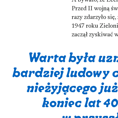
Przed II wojną św
razy zdarzyło się
1947 roku Zieloni
zaczął zyskiwać w
Warta była uzn
bardziej ludowy 
nieżyjącego ju
koniec lat 4
w przyszł