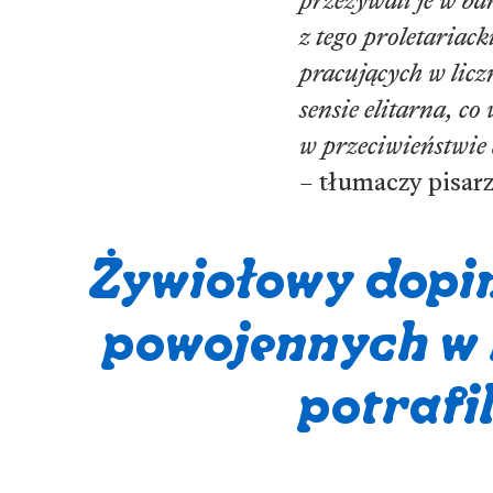
przeżywali je w ba
z tego proletariac
pracujących w lic
sensie elitarna, c
w przeciwieństwie 
– tłumaczy pisarz
Żywiołowy dopin
powojennych w 
potrafi