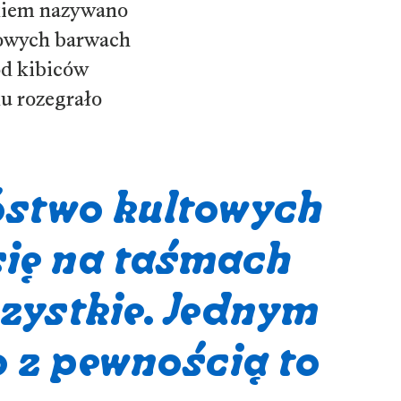
dkiem nazywano
jowych barwach
ód kibiców
ku rozegrało
óstwo kultowych
się na taśmach
szystkie. Jednym
o z pewnością to