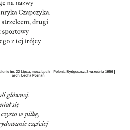
agę na nazwy
enryka Czapczyka.
 strzelcem, drugi
z sportowy
go z tej trójcy
ionie im. 22 Lipca, mecz Lech – Polonia Bydgoszcz, 2 września 1956 |
arch. Lecha Poznań
i głównej.
iał się
czysto w piłkę,
ecydowanie częściej