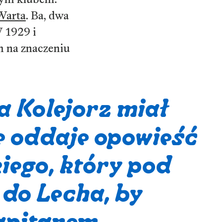
Warta
. Ba, dwa
W 1929 i
m na znaczeniu
a Kolejorz miał
e oddaje opowieść
iego, który pod
 do Lecha, by
kapitanem.