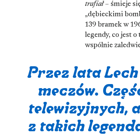
trafiał
– śmieje s
„dębieckimi bomb
139 bramek w 196
legendy, co jest 
wspólnie zaledwi
Przez lata Lec
meczów. Część
telewizyjnych, 
z takich legend