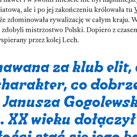
iatową, ale i po jej zakończeniu królowała tu
, że zdominowała rywalizację w całym kraju. 
 zdobyli mistrzostwo Polski. Dopiero z czase
spierany przez kolej Lech.
awana za klub elit, 
charakter, co dobrz
ż Janusza Gogolewsk
0. XX wieku dołączył
ości stać się jego 