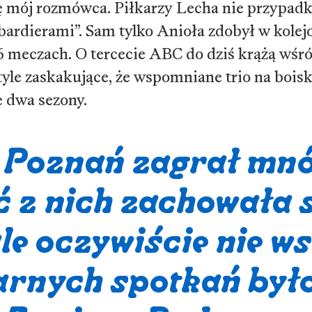
ię mój rozmówca. Piłkarzy Lecha nie przypa
ardierami”. Sam tylko Anioła zdobył w kole
 meczach. O tercecie ABC do dziś krążą wśr
o tyle zaskakujące, że wspomniane trio na bois
e dwa sezony.
h Poznań zagrał mn
 z nich zachowała 
ale oczywiście nie w
arnych spotkań był