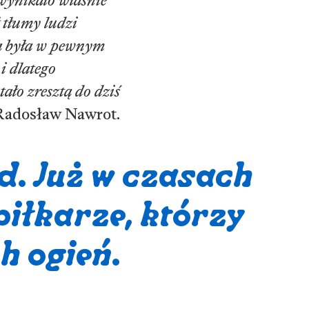
 wynikało właśnie
 tłumy ludzi
ta była w pewnym
i dlatego
ało zresztą do dziś
a Radosław Nawrot.
d. Już w czasach
iłkarze, którzy
h ogień.