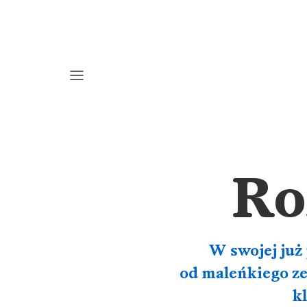
Ro
W swojej już 
od maleńkiego ze
k