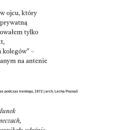
w ojcu, który
 prywatną
sowałem tylko
t,
a kolegów” –
anym na antenie
s podczas treningu, 1972 | arch. Lecha Poznań
adunek
meczach,