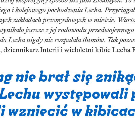
rdziej ekspresyjny sposób niż fani Zielonych. To
kiego i kolejowego pochodzenia Lecha. Przyciągał
znych zakładach przemysłowych w mieście. War
o wynikało jeszcze z jej rodowodu przedwojennego 
do Lecha nigdy nie rozpalała tłumów. Tak pozost
, dziennikarz Interii i wieloletni kibic Lech
g nie brał się zniką
Lechu występowali p
li wzniecić w kibicac