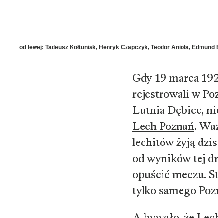
od lewej: Tadeusz Kołtuniak, Henryk Czapczyk, Teodor Anioła, Edmund 
Gdy 19 marca 192
rejestrowali w P
Lutnia Dębiec, ni
Lech Poznań
. Wa
lechitów żyją dzis
od wyników tej dr
opuścić meczu. St
tylko samego Poz
A bywało, że Lech