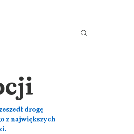
cji
rzeszedł drogę
go z największych
i.