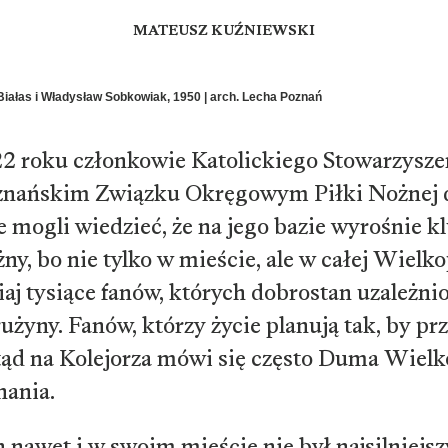
MATEUSZ KUŹNIEWSKI
Białas i Władysław Sobkowiak, 1950 | arch. Lecha Poznań
2 roku członkowie Katolickiego Stowarzysze
oznańskim Związku Okręgowym Piłki Nożnej 
e mogli wiedzieć, że na jego bazie wyrośnie kl
żny, bo nie tylko w mieście, ale w całej Wiel
iaj tysiące fanów, których dobrostan uzależnio
użyny. Fanów, którzy życie planują tak, by p
ąd na Kolejorza mówi się często Duma Wielko
nania.
 nawet i w swoim mieście nie był najsilniej