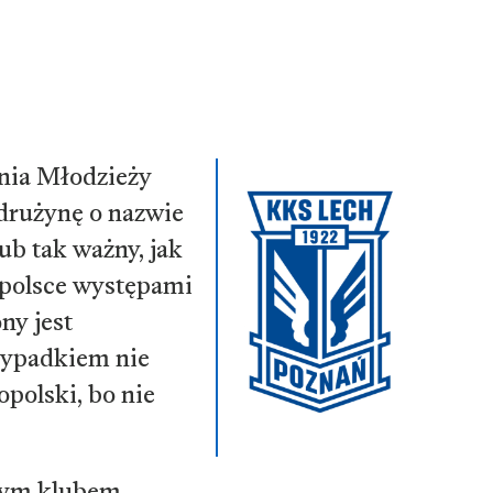
nia Młodzieży
drużynę o nazwie
ub tak ważny, jak
kopolsce występami
ny jest
rzypadkiem nie
polski, bo nie
szym klubem.