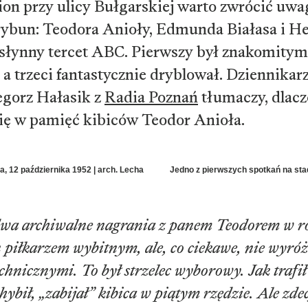
ion przy ulicy Bułgarskiej warto zwrócić uw
rybun: Teodora Anioły, Edmunda Białasa i H
 słynny tercet ABC. Pierwszy był znakomitym
 a trzeci fantastycznie dryblował. Dziennikar
egorz Hałasik z
Radia Poznań
tłumaczy, dlacze
się w pamięć kibiców Teodor Anioła.
, 12 października 1952 | arch. Lecha
Jedno z pierwszych spotkań na stad
a archiwalne nagrania z panem Teodorem w rol
 piłkarzem wybitnym, ale, co ciekawe, nie wyróżn
chnicznymi. To był strzelec wyborowy. Jak trafił 
chybił, „zabijał” kibica w piątym rzędzie. Ale zd