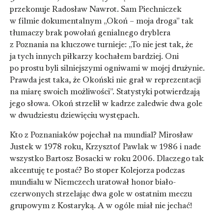
przekonuje Radosław Nawrot. Sam Piechniczek
w filmie dokumentalnym „Okoń – moja droga” tak
tłumaczy brak powołań genialnego dryblera
z Poznania na kluczowe turnieje: „To nie jest tak, że
ja tych innych piłkarzy kochałem bardziej. Oni
po prostu byli silniejszymi ogniwami w mojej drużynie.
Prawda jest taka, że Okoński nie grał w reprezentacji
na miarę swoich możliwości”. Statystyki potwierdzają
jego słowa. Okoń strzelił w kadrze zaledwie dwa gole
w dwudziestu dziewięciu występach.
Kto z Poznaniaków pojechał na mundial? Mirosław
Justek w 1978 roku, Krzysztof Pawlak w 1986 i nade
wszystko Bartosz Bosacki w roku 2006. Dlaczego tak
akcentuję te postać? Bo stoper Kolejorza podczas
mundialu w Niemczech uratował honor biało-
czerwonych strzelając dwa gole w ostatnim meczu
grupowym z Kostaryką. A w ogóle miał nie jechać!