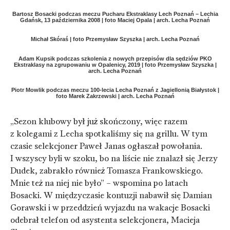
Bartosz Bosacki podczas meczu Pucharu Ekstraklasy Lech Poznań – Lechia
Gdańsk, 13 października 2008 | foto Maciej Opala | arch. Lecha Poznań
Michał Skóraś | foto Przemysław Szyszka | arch. Lecha Poznań
Adam Kupsik podczas szkolenia z nowych przepisów dla sędziów PKO
Ekstraklasy na zgrupowaniu w Opalenicy, 2019 | foto Przemysław Szyszka |
arch. Lecha Poznań
Piotr Mowlik podczas meczu 100-lecia Lecha Poznań z Jagiellonią Białystok |
foto Marek Zakrzewski | arch. Lecha Poznań
„Sezon klubowy był już skończony, więc razem
z kolegami z Lecha spotkaliśmy się na grillu. W tym
czasie selekcjoner Paweł Janas ogłaszał powołania.
I wszyscy byli w szoku, bo na liście nie znalazł się Jerzy
Dudek, zabrakło również Tomasza Frankowskiego.
Mnie też na niej nie było” – wspomina po latach
Bosacki. W międzyczasie kontuzji nabawił się Damian
Gorawski i w przeddzień wyjazdu na wakacje Bosacki
odebrał telefon od asystenta selekcjonera, Macieja