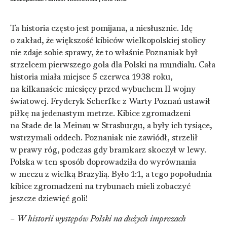
Ta historia często jest pomijana, a niesłusznie. Idę
o zakład, że większość kibiców wielkopolskiej stolicy
nie zdaje sobie sprawy, że to właśnie Poznaniak był
strzelcem pierwszego gola dla Polski na mundialu. Cała
historia miała miejsce 5 czerwca 1938 roku,
na kilkanaście miesięcy przed wybuchem II wojny
światowej. Fryderyk Scherfke z Warty Poznań ustawił
piłkę na jedenastym metrze. Kibice zgromadzeni
na Stade de la Meinau w Strasburgu, a były ich tysiące,
wstrzymali oddech. Poznaniak nie zawiódł, strzelił
w prawy róg, podczas gdy bramkarz skoczył w lewy.
Polska w ten sposób doprowadziła do wyrównania
w meczu z wielką Brazylią. Było 1:1, a tego popołudnia
kibice zgromadzeni na trybunach mieli zobaczyć
jeszcze dziewięć goli!
–
W historii występów Polski na dużych imprezach