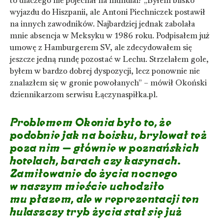
to dlaczego nie pojechał na mundial? „Byłem blisko
wyjazdu do Hiszpanii, ale Antoni Piechniczek postawił
na innych zawodników. Najbardziej jednak zabolała
mnie absencja w Meksyku w 1986 roku. Podpisałem już
umowę z Hamburgerem SV, ale zdecydowałem się
jeszcze jedną rundę pozostać w Lechu. Strzelałem gole,
byłem w bardzo dobrej dyspozycji, lecz ponownie nie
znalazłem się w gronie powołanych” – mówił Okoński
dziennikarzom serwisu Łączynaspiłka.pl.
Problemem Okonia było to, że
podobnie jak na boisku, brylował też
poza nim – głównie w poznańskich
hotelach, barach czy kasynach.
Zamiłowanie do życia nocnego
w naszym mieście uchodziło
mu płazem, ale w reprezentacji ten
hulaszczy tryb życia stał się już