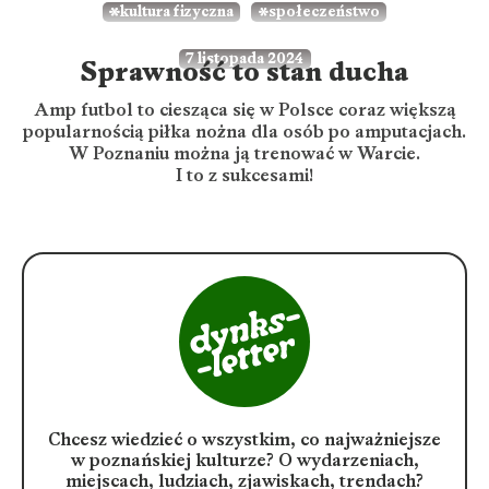
kultura fizyczna
społeczeństwo
7 listopada 2024
Sprawność to stan ducha
Amp futbol to ciesząca się w Polsce coraz większą
popularnością piłka nożna dla osób po amputacjach.
W Poznaniu można ją trenować w Warcie.
I to z sukcesami!
Chcesz wiedzieć o wszystkim, co najważniejsze
w poznańskiej kulturze?
O wydarzeniach,
miejscach, ludziach, zjawiskach, trendach?