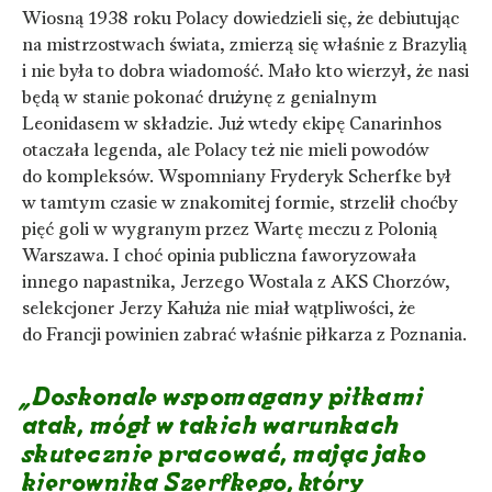
Wiosną 1938 roku Polacy dowiedzieli się, że debiutując
na mistrzostwach świata, zmierzą się właśnie z Brazylią
i nie była to dobra wiadomość. Mało kto wierzył, że nasi
będą w stanie pokonać drużynę z genialnym
Leonidasem w składzie. Już wtedy ekipę Canarinhos
otaczała legenda, ale Polacy też nie mieli powodów
do kompleksów. Wspomniany Fryderyk Scherfke był
w tamtym czasie w znakomitej formie, strzelił choćby
pięć goli w wygranym przez Wartę meczu z Polonią
Warszawa. I choć opinia publiczna faworyzowała
innego napastnika, Jerzego Wostala z AKS Chorzów,
selekcjoner Jerzy Kałuża nie miał wątpliwości, że
do Francji powinien zabrać właśnie piłkarza z Poznania.
„
Doskonale wspomagany piłkami
atak, mógł w takich warunkach
skutecznie pracować, mając jako
kierownika Szerfkego, który