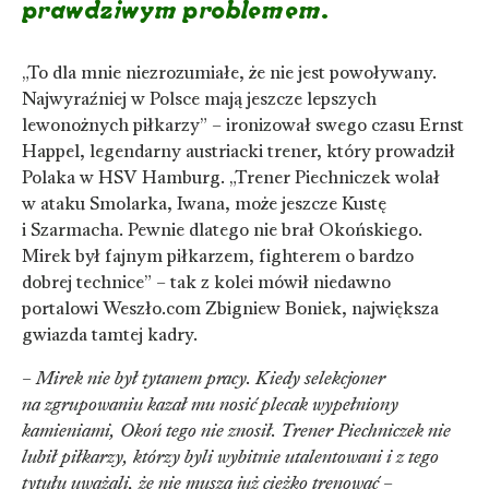
prawdziwym problemem.
„To dla mnie niezrozumiałe, że nie jest powoływany.
Najwyraźniej w Polsce mają jeszcze lepszych
lewonożnych piłkarzy” – ironizował swego czasu Ernst
Happel, legendarny austriacki trener, który prowadził
Polaka w HSV Hamburg. „Trener Piechniczek wolał
w ataku Smolarka, Iwana, może jeszcze Kustę
i Szarmacha. Pewnie dlatego nie brał Okońskiego.
Mirek był fajnym piłkarzem, fighterem o bardzo
dobrej technice” – tak z kolei mówił niedawno
portalowi Weszło.com Zbigniew Boniek, największa
gwiazda tamtej kadry.
–
Mirek nie był tytanem pracy. Kiedy selekcjoner
na zgrupowaniu kazał mu nosić plecak wypełniony
kamieniami, Okoń tego nie znosił. Trener Piechniczek nie
lubił piłkarzy, którzy byli wybitnie utalentowani i z tego
tytułu uważali, że nie muszą już ciężko trenować
–