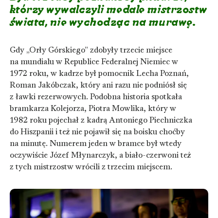
którzy wywalczyli medale mistrzostw
świata, nie wychodząc na murawę.
Gdy „Orły Górskiego” zdobyły trzecie miejsce
na mundialu w Republice Federalnej Niemiec w
1972 roku, w kadrze był pomocnik Lecha Poznań,
Roman Jakóbczak, który ani razu nie podniósł się
z ławki rezerwowych. Podobna historia spotkała
bramkarza Kolejorza, Piotra Mowlika, który w
1982 roku pojechał z kadrą Antoniego Piechniczka
do Hiszpanii i też nie pojawił się na boisku choćby
na minutę. Numerem jeden w bramce był wtedy
oczywiście Józef Młynarczyk, a biało-czerwoni też
z tych mistrzostw wrócili z trzecim miejscem.