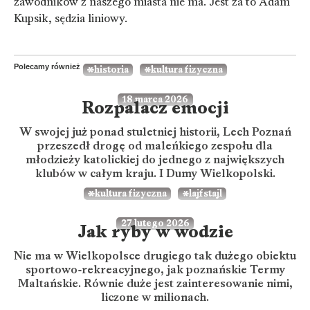
zawodników z naszego miasta nie ma. Jest za to Adam
Kupsik, sędzia liniowy.
Polecamy również
historia
kultura fizyczna
18 marca 2026
Rozpalacz emocji
W swojej już ponad stuletniej historii, Lech Poznań
przeszedł drogę od maleńkiego zespołu dla
młodzieży katolickiej do jednego z największych
klubów w całym kraju. I Dumy Wielkopolski.
kultura fizyczna
lajfstajl
27 lutego 2026
Jak ryby w wodzie
Nie ma w Wielkopolsce drugiego tak dużego obiektu
sportowo-rekreacyjnego, jak poznańskie Termy
Maltańskie. Równie duże jest zainteresowanie nimi,
liczone w milionach.