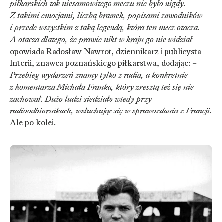
piłkarskich tak niesamowitego meczu nie było nigdy.
Z takimi emocjami, liczbą bramek, popisami zawodników
i przede wszystkim z taką legendą, która ten mecz otacza.
A otacza dlatego, że prawie nikt w kraju go nie widział –
opowiada Radosław Nawrot, dziennikarz i publicysta
Interii, znawca poznańskiego piłkarstwa, dodając: –
Przebieg wydarzeń znamy tylko z radia, a konkretnie
z komentarza Michała Franka, który zresztą też się nie
zachował. Dużo ludzi siedziało wtedy przy
radioodbiornikach, wsłuchując się w sprawozdania z Francji.
Ale po kolei.