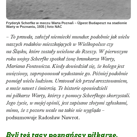
Fryderyk Scherfke w meczu Warta Poznań – Újpest Budapeszt na stadionie
Warty w Poznaniu, 1935 | foto NAC
–
To prawda, założył niemiecki mundur. podobnie jak wielu
naszych rodaków mieszkających w Wielkopolsce czy
na Śląsku, które zostały wcielone do Rzeszy. W pierwszym
roku wojny Scherfke spotkał żonę bramkarza Warty,
Mariana Fontowicza. Kiedy dowiedział się, że kolega jest
uwięziony, zaproponował wydostanie go. Później podobnie
pomógł wielu ludziom. Uratował ich przed aresztowaniem,
a może nawet i śmiercią. Te historie opowiedzieli
mi piłkarze Warty, którzy z pomocy Scherfkego skorzystali.
Jego życie, w mojej opinii, jest zapisane złotymi zgłoskami,
mimo, że z pozoru wcale na takie nie wygląda
–
podsumowuje Radosław Nawrot.
Byli też tacy poznańscy piłkarze,