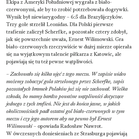
Ekipa z Ameryki Południowej wygrała z biało-
czerwonymi, ale by to zrobić potrzebowała dogrywki.
Wynik był niewiarygodny – 6:5 dla Brazylijczyków.
Trzy gole strzelił Leonidas. Dla Polski pierwsze
trafienie zaliczył Scherfke, a pozostałe cztery zdobył,
jak się powszechnie uważa, Ernest Wilimowski. Gra
biało-czerwonych rzeczywiście w dużej mierze opierała
się na wyjątkowym talencie piłkarza z Katowic, ale
pojawiają się tu też pewne wątpliwości.
–
Zachowało się kilka ujęć z tego meczu. W zapisie wideo
możemy zobaczyć gola strzelonego przez Scherfke, zapis
pozostałych bramek Polaków już się nie zachował. Wielka
szkoda, bo mamy bardzo poważne wątpliwości dotyczące
jednego z tych trafień. Nie jest do końca jasne, w jakich
okolicznościach padł ostatni gol biało-czerwonych w tym
meczu i czy jego autorem aby na pewno był Ernest
Wilimowski
– opowiada Radosław Nawrot.
W ówczesnych doniesieniach ze Strasburga pojawiają