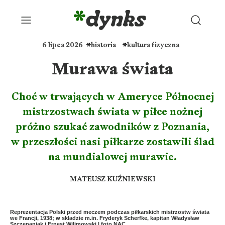
6 lipca 2026
historia
kultura fizyczna
Murawa świata
Choć w trwających w Ameryce Północnej
mistrzostwach świata w piłce nożnej
próżno szukać zawodników z Poznania,
w przeszłości nasi piłkarze zostawili ślad
na mundialowej murawie.
MATEUSZ KUŹNIEWSKI
Reprezentacja Polski przed meczem podczas piłkarskich mistrzostw świata
we Francji, 1938; w składzie m.in. Fryderyk Scherfke, kapitan Władysław
Szczepaniak i Ernest Wilimowski | foto NAC